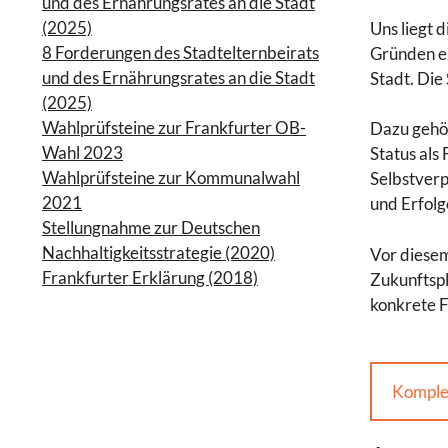
und des Ernährungsrates an die Stadt
(2025)
Uns liegt 
8 Forderungen des Stadtelternbeirats
Gründen en
und des Ernährungsrates an die Stadt
Stadt. Die
(2025)
Wahlprüfsteine zur Frankfurter OB-
Dazu gehör
Wahl 2023
Status als
Wahlprüfsteine zur Kommunalwahl
Selbstverp
2021
und Erfolg
Stellungnahme zur Deutschen
Nachhaltigkeitsstrategie (2020)
Vor diese
Frankfurter Erklärung (2018)
Zukunftspl
konkrete F
Komplet