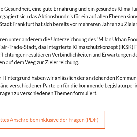
die Gesundheit, eine gute Ernährung und ein gesundes Klima f
gagiert sich das Aktionsbündnis für ein auf allen Ebenen sin
 Stadt Frankfurt hat sich bereits vor mehreren Jahren zu Ziel
en unter anderem die Unterzeichnung des “Milan Urban Food Po
 Fair-Trade-Stadt, das Integrierte Klimaschutzkonzept (IKSK)
flichtungen resultieren Verbindlichkeiten und Erwartungen 
en auf dem Weg zur Zielerreichung.
m Hintergrund haben wir anlässlich der anstehenden Kommun
äne verschiedener Parteien für die kommende Legislaturperio
ragen zu verschiedenen Themen formuliert.
tes Anschreiben inklusive der Fragen (PDF)