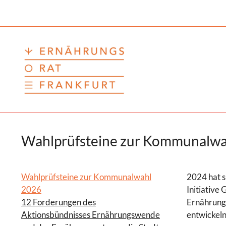
Zum
Inhalt
springen
Wahlprüfsteine zur Kommunalwa
Wahlprüfsteine zur Kommunalwahl
2024 hat s
2026
Initiative
12 Forderungen des
Ernährungs
Aktionsbündnisses Ernährungswende
entwickeln