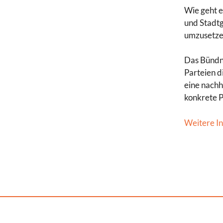
Wie geht e
und Stadtg
umzusetze
Das Bündn
Parteien 
eine nachh
konkrete P
Weitere In