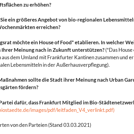
ftsflächen zu erhöhen?
ie ein größeres Angebot von bio-regionalen Lebensmittel
Wochenmärkten erreichen?
srat möchte ein House of Food* etablieren. In welcher Weis
s Ihrer Meinung nach in Zukunft unterstützen?
(*Das House 
 aus dem Umland mit Frankfurter Kantinen zusammen und erh
nalen Lebensmitteln in der Außerhausverpflegung).
Maßnahmen sollte die Stadt ihrer Meinung nach Urban Gar
sgärten fördern?
 Partei dafür, dass Frankfurt Mitglied im Bio-Städtenetzwer
biostaedte.de/images/pdf/leitfaden_V4_verlinkt.pdf)
ten von den Parteien (Stand 03.03.2021)