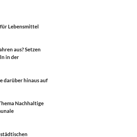
für Lebensmittel
Jahren aus? Setzen
ln in der
 darüber hinaus auf
as Thema Nachhaltige
munale
 städtischen