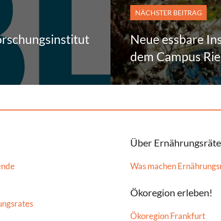
NÄCHSTER BEITRAG
Forschungsinstitut
Neue essbare In
dem Campus Ried
Über Ernährungsräte
ende
Was machen Ernährungs
Ökoregion erleben!
ungsrates
Ökoregion Frankfurt