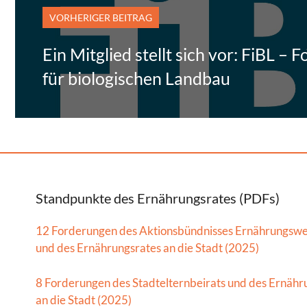
VORHERIGER BEITRAG
Ein Mitglied stellt sich vor: FiBL – 
für biologischen Landbau
Standpunkte des Ernährungsrates (PDFs)
12 Forderungen des Aktionsbündnisses Ernährungsw
und des Ernährungsrates an die Stadt (2025)
8 Forderungen des Stadtelternbeirats und des Ernähr
an die Stadt (2025)