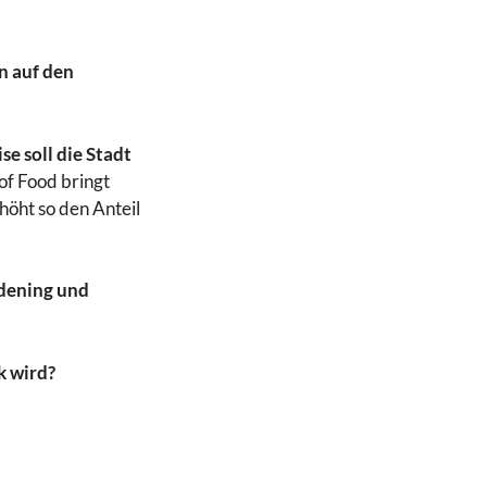
n auf den
e soll die Stadt
of Food bringt
öht so den Anteil
dening und
k wird?