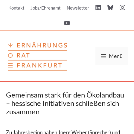
Zum
Kontakt
Jobs/Ehrenamt
Newsletter
Inhalt
springen
Menü
Gemeinsam stark für den Ökolandbau
– hessische Initiativen schließen sich
zusammen
Zu Jahresbeginn haben Joerg Weber (Sprecher) und