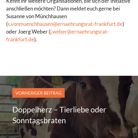
Kennt ihr weitere Organisationen, die sich der Initiative
anschließen möchten? Dann meldet euch gerne bei
Susanne von Münchhausen
(
s.vonmuenchhausen@ernaehrungsrat-frankfurt.de
)
oder Joerg Weber (
j.weber@ernaehrungsrat-
frankfurt.de
).
VORHERIGER BEITRAG
Doppelherz – Tierliebe oder
Sonntagsbraten