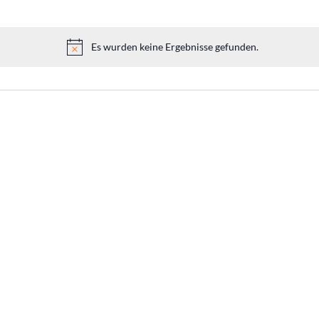
Es wurden keine Ergebnisse gefunden.
H
i
n
w
e
i
s