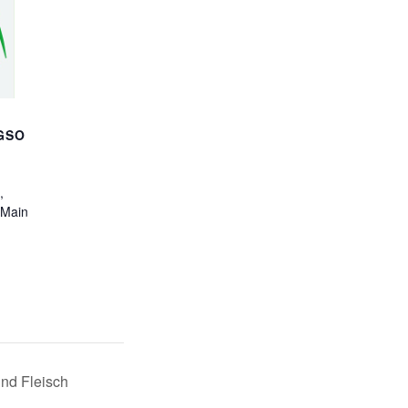
GSO
,
 Main
und Fleisch