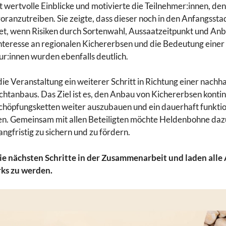
t wertvolle Einblicke und motivierte die Teilnehmer:innen, d
oranzutreiben. Sie zeigte, dass dieser noch in den Anfangssta
tet, wenn Risiken durch Sortenwahl, Aussaatzeitpunkt und An
Interesse an regionalen Kichererbsen und die Bedeutung eine
r:innen wurden ebenfalls deutlich.
ie Veranstaltung ein weiterer Schritt in Richtung einer nachh
htanbaus. Das Ziel ist es, den Anbau von Kichererbsen kontin
chöpfungsketten weiter auszubauen und ein dauerhaft funkt
ren. Gemeinsam mit allen Beteiligten möchte Heldenbohne daz
gfristig zu sichern und zu fördern.
ie nächsten Schritte in der Zusammenarbeit und laden alle 
rks zu werden.