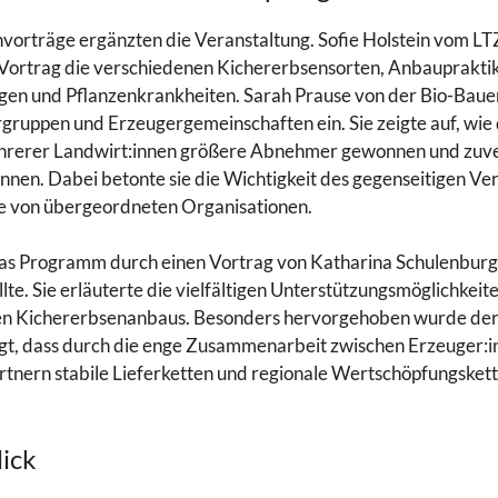
vorträge ergänzten die Veranstaltung. Sofie Holstein vom L
 Vortrag die verschiedenen Kichererbsensorten, Anbauprakti
en und Pflanzenkrankheiten. Sarah Prause von der Bio-Baue
gruppen und Erzeugergemeinschaften ein. Sie zeigte auf, wie 
erer Landwirt:innen größere Abnehmer gewonnen und zuver
nen. Dabei betonte sie die Wichtigkeit des gegenseitigen Ve
le von übergeordneten Organisationen.
s Programm durch einen Vortrag von Katharina Schulenburg, 
lte. Sie erläuterte die vielfältigen Unterstützungsmöglichkeit
en Kichererbsenanbaus. Besonders hervorgehoben wurde der 
igt, dass durch die enge Zusammenarbeit zwischen Erzeuger:i
nern stabile Lieferketten und regionale Wertschöpfungsket
lick