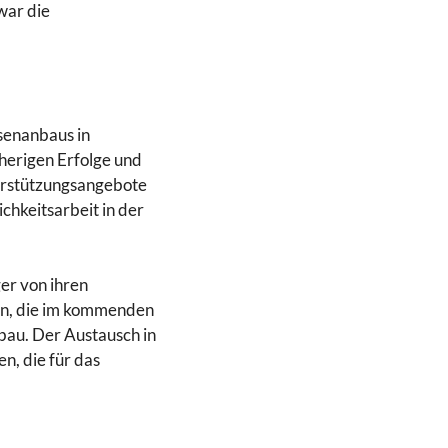
war die
senanbaus in
herigen Erfolge und
erstützungsangebote
chkeitsarbeit in der
er von ihren
en, die im kommenden
bau. Der Austausch in
n, die für das