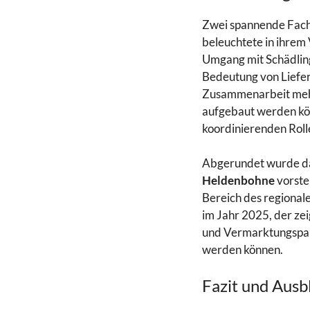
Zwei spannende Fach
beleuchtete in ihrem
Umgang mit Schädling
Bedeutung von Liefer
Zusammenarbeit mehr
aufgebaut werden kön
koordinierenden Rol
Abgerundet wurde da
Heldenbohne
vorstel
Bereich des regional
im Jahr 2025, der ze
und Vermarktungspart
werden können.
Fazit und Ausb