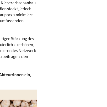
en Kichererbsenanbau
dien steckt, jedoch
baupraxis minimiert
r umfassenden
altigen Stärkung des
uierlich zu erhöhen,
ionierendes Netzwerk
u beitragen, den
Akteur:innen ein,