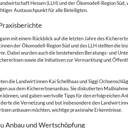
andwirtschaft Hessen (LLH) und der Ökomodell-Region Süd, 
htiger Austauschpunkt für alle Beteiligten.
Praxisberichte
gann mit einem Rückblick auf die letzten Jahre des Kichererb
:innen der Ökomodell-Region Süd und des LLH stellten die bis
or. Dabei wurden auch die bestehenden Beratungs- und Unt
hererbsen sowie die Initiativen zur Vermarktung und Öffentli
eten die Landwirt:innen Kai Schellhaas und Siggi Ochsenschläg
ngen aus dem Kichererbsenanbau. Sie diskutierten Maßnahm
n können, und gaben wertvolle Tipps für den erfolgreichen An
rderte die Vernetzung und bot insbesondere den Landwirt:inne
rbsen anbauen möchten, wichtige praxisnahe Erkenntnisse.
zu Anbau und Wertschöpfung