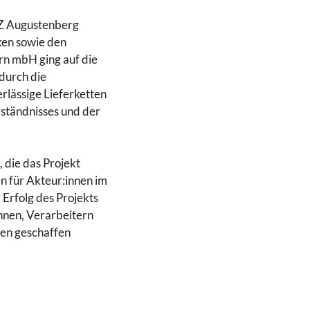
TZ Augustenberg
ken sowie den
rn mbH ging auf die
durch die
lässige Lieferketten
rständnisses und der
die das Projekt
en für Akteur:innen im
Erfolg des Projekts
nnen, Verarbeitern
ten geschaffen