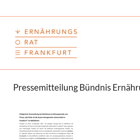
Zum
Inhalt
springen
Pressemitteilung Bündnis Ernäh