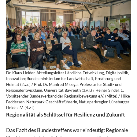
Dr. Klaus Heider, Abteilungsleiter Ländliche Entwicklung, Digitalpolitik,
Innovation; Bundesministerium für Landwirtschaft, Ernährung und
Heimat (2.v.r.) / Prof. Dr. Manfred Miosga, Professur für Stadt- und
Regionalentwicklung, Universität Bayreuth (3.v.r.) / Heiner Sindel, 1.
Vorsitzender Bundesverband der Regionalbewegung e.V. (Mitte) / Hilke
Feddersen, Naturpark Geschäftsführerin, Naturparkregion Lüneburger
Heide e.V. (4.v.l.)
Regionalität als Schlüssel für Resilienz und Zukunft
Das Fazit des Bundestreffens war eindeutig: Regionale