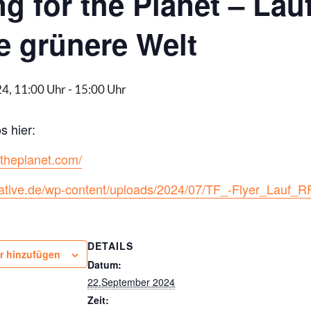
g for the Planet – Lau
ne grünere Welt
4, 11:00 Uhr
-
15:00 Uhr
s hier:
rtheplanet.com/
erative.de/wp-content/uploads/2024/07/TF_-Flyer_Lauf_
DETAILS
r hinzufügen
Datum:
22.September 2024
Zeit: