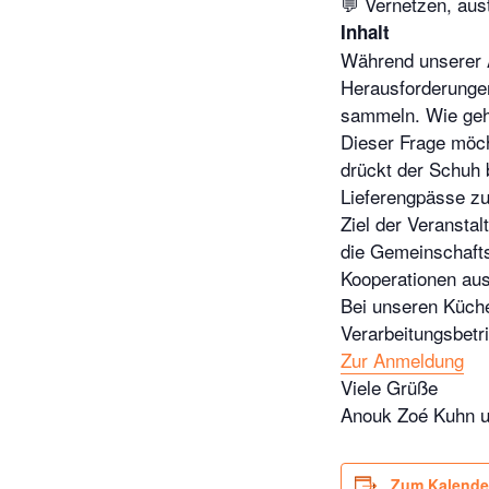
💬 Vernetzen, aus
Inhalt
Während unserer A
Herausforderungen
sammeln. Wie geht
Dieser Frage möch
drückt der Schuh
Lieferengpässe z
Ziel der Veranstal
die Gemeinschafts
Kooperationen au
Bei unseren Küch
Verarbeitungsbetr
Zur Anmeldung
Viele Grüße
Anouk Zoé Kuhn 
Zum Kalende