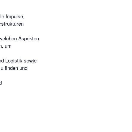
le Impulse,
rstrukturen
 welchen Aspekten
n, um
nd Logistik sowie
u finden und
d