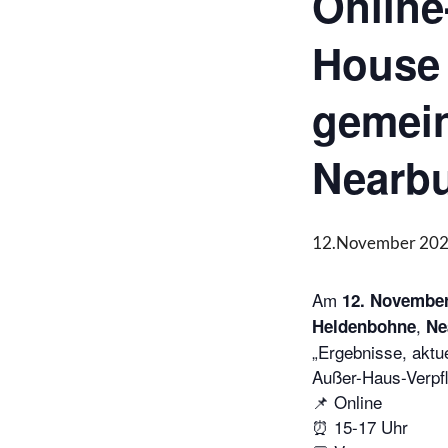
Onlin
House 
gemein
Nearb
12.November 2025
Am
12. November
,
Heldenbohne
Ne
„Ergebnisse, aktu
Außer-Haus-Verpfl
📌 Online
⏰ 15-17 Uhr