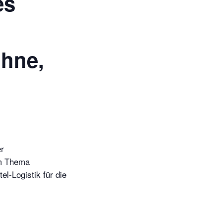
es
hne,
r
m Thema
l-Logistik für die