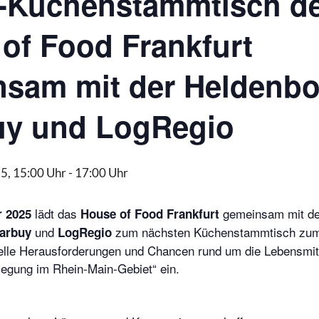
e-Küchenstammtisch d
of Food Frankfurt
sam mit der Heldenbo
uy und LogRegio
, 15:00 Uhr
-
17:00 Uhr
lädt das
gemeinsam mit de
 2025
House of Food Frankfurt
und
zum nächsten Küchenstammtisch zu
arbuy
LogRegio
elle Herausforderungen und Chancen rund um die Lebensmitte
egung im Rhein-Main-Gebiet“ ein.