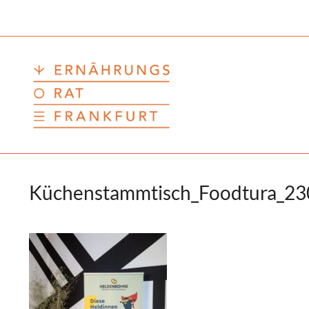
Zum
Inhalt
springen
Küchenstammtisch_Foodtura_