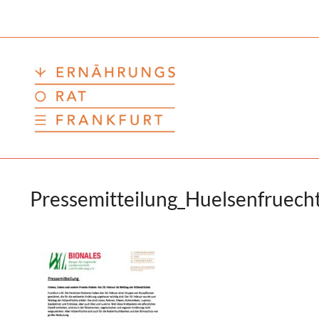
Zum
Inhalt
springen
Pressemitteilung_Huelsenfruech