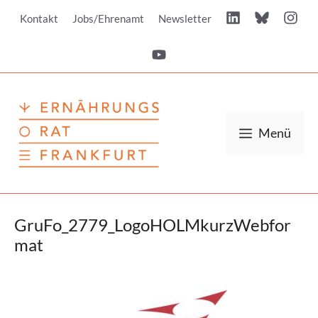
Zum
Kontakt
Jobs/Ehrenamt
Newsletter
Inhalt
springen
Menü
GruFo_2779_LogoHOLMkurzWebfor
mat