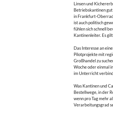
Linsen und Kichererb
Betriebskantinen gut
in Frankfurt-Oberrad
ist auch politisch ge
fühlen sich schnell b
Kantinenleiter. Es gi
Das Interesse an eine
Pilotprojekte mit re
Großhandel zu suchen.
Woche oder einmal i
im Unterricht verbin
Was Kantinen und Cate
Bestellwege, in der 
wenn pro Tag mehr al
Verarbeitungsgrad se