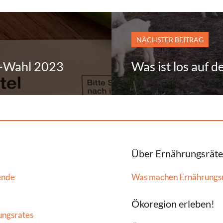
NÄCHSTER BEITRAG
B-Wahl 2023
Was ist los auf 
Über Ernährungsräte
ende
Was machen Ernährungs
Ökoregion erleben!
ungsrates