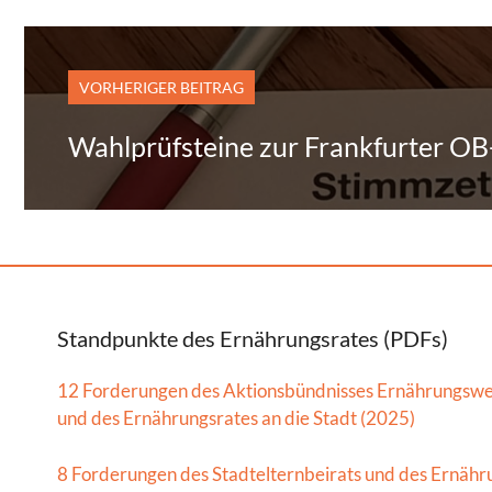
VORHERIGER BEITRAG
Wahlprüfsteine zur Frankfurter O
Standpunkte des Ernährungsrates (PDFs)
12 Forderungen des Aktionsbündnisses Ernährungsw
und des Ernährungsrates an die Stadt (2025)
8 Forderungen des Stadtelternbeirats und des Ernähr