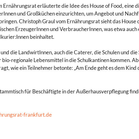
Ernährungsrat erläuterte die Idee des House of Food, eine dig
erInnen und Großküchen einzurichten, um Angebot und Nachf
ingen. Christoph Graul vom Ernährungsrat sieht das House of
ischen ErzeugerInnen und VerbraucherInnen, was etwa auch 
kurier:Innen beinhaltet.
und die LandwirtInnen, auch die Caterer, die Schulen und die
bio-regionale Lebensmittel in die Schulkantinen kommen. Ab
ragt, wie ein Teilnehmer betonte: „Am Ende geht es dem Kind
ammtisch für Beschäftigte in der Außerhausverpflegung fin
rungsrat-frankfurt.de