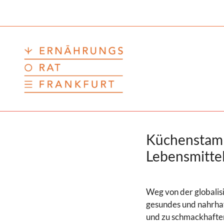
Zum
Inhalt
springen
Küchenstammt
Lebensmittel
Weg von der globalisi
gesundes und nahrhaf
und zu schmackhafte