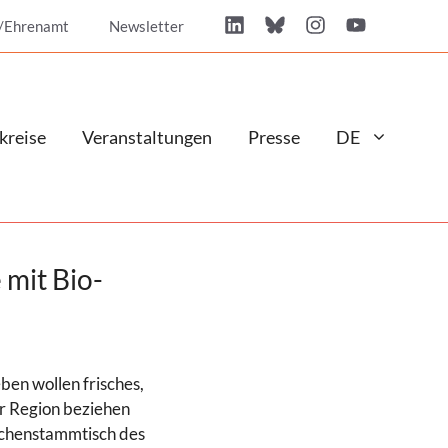
/Ehrenamt
Newsletter
kreise
Veranstaltungen
Presse
DE
 mit Bio-
ben wollen frisches,
er Region beziehen
üchenstammtisch des