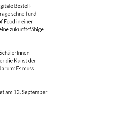
itale Bestell-
rage schnell und
 Food in einer
eine zukunftsfähige
 SchülerInnen
er die Kunst der
 darum: Es muss
det am 13. September