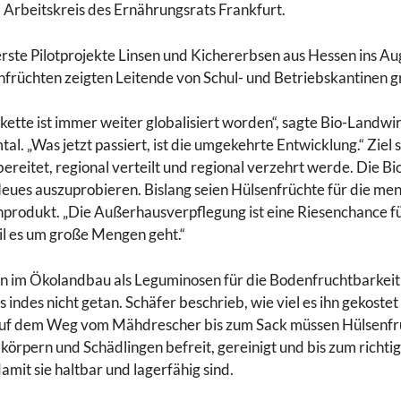
 Arbeitskreis des Ernährungsrats Frankfurt.
rste Pilotprojekte Linsen und Kichererbsen aus Hessen ins Au
nfrüchten zeigten Leitende von Schul- und Betriebskantinen g
ette ist immer weiter globalisiert worden“, sagte Bio-Landwi
. „Was jetzt passiert, ist die umgekehrte Entwicklung.“ Ziel s
bereitet, regional verteilt und regional verzehrt werde. Die Bi
Neues auszuprobieren. Bislang seien Hülsenfrüchte für die me
nprodukt. „Die Außerhausverpflegung ist eine Riesenchance f
il es um große Mengen geht.“
 im Ökolandbau als Leguminosen für die Bodenfruchtbarkeit
s indes nicht getan. Schäfer beschrieb, wie viel es ihn gekostet
auf dem Weg vom Mähdrescher bis zum Sack müssen Hülsenfr
örpern und Schädlingen befreit, gereinigt und bis zum richti
mit sie haltbar und lagerfähig sind.