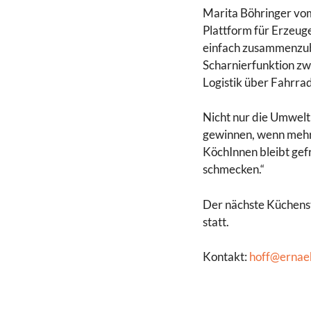
Marita Böhringer vom 
Plattform für Erzeug
einfach zusammenzubr
Scharnierfunktion zw
Logistik über Fahrrad
Nicht nur die Umwelt 
gewinnen, wenn mehr 
KöchInnen bleibt gef
schmecken.“
Der nächste Küchenst
statt.
Kontakt:
hoff@ernaeh