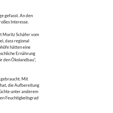
ge gefasst. An den
roßes Interesse.
rt Moritz Schäfer vom
ei, dass regional
ohöfe hätten eine
nschliche Ernährung
ür den Ökolandbau“,
 gebraucht. Mit
 hat, die Aufbereitung
üchte unter anderem
gen Feuchtigkeitsgrad