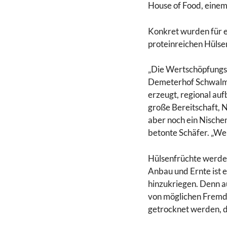
House of Food, einem
Konkret wurden für e
proteinreichen Hülse
„Die Wertschöpfungsk
Demeterhof Schwalmtal
erzeugt, regional auf
große Bereitschaft, 
aber noch ein Nische
betonte Schäfer. „We
Hülsenfrüchte werden
Anbau und Ernte ist e
hinzukriegen. Denn 
von möglichen Fremdk
getrocknet werden, da