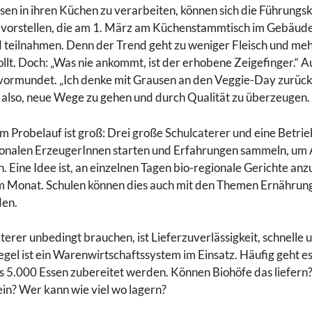
sen in ihren Küchen zu verarbeiten, können sich die Führungsk
 vorstellen, die am 1. März am Küchenstammtisch im Gebäud
 teilnahmen. Denn der Trend geht zu weniger Fleisch und meh
wollt. Doch: „Was nie ankommt, ist der erhobene Zeigefinger.“
evormundet. „Ich denke mit Grausen an den Veggie-Day zurück“
lt also, neue Wege zu gehen und durch Qualität zu überzeugen.
m Probelauf ist groß: Drei große Schulcaterer und eine Betri
gionalen ErzeugerInnen starten und Erfahrungen sammeln, um
 Eine Idee ist, an einzelnen Tagen bio-regionale Gerichte anzu
m Monat. Schulen können dies auch mit den Themen Ernährung
den.
rer unbedingt brauchen, ist Lieferzuverlässigkeit, schnelle 
Regel ist ein Warenwirtschaftssystem im Einsatz. Häufig geht
s 5.000 Essen zubereitet werden. Können Biohöfe das liefern
in? Wer kann wie viel wo lagern?