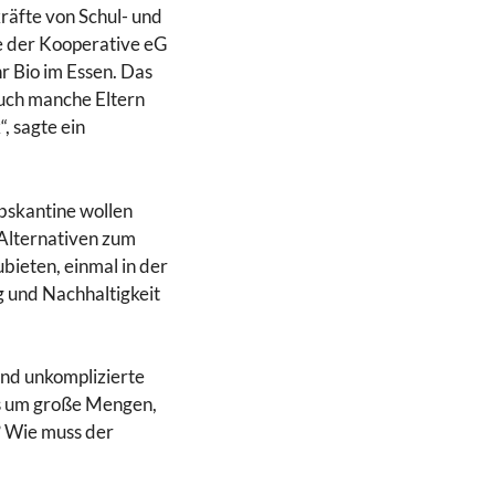
räfte von Schul- und
e der Kooperative eG
r Bio im Essen. Das
 Auch manche Eltern
, sagte ein
ebskantine wollen
 Alternativen zum
bieten, einmal in der
 und Nachhaltigkeit
und unkomplizierte
 es um große Mengen,
? Wie muss der