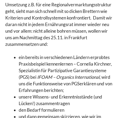
Umsetzung z.B. für eine Regionalvermarktungsstruktur
geht, sieht man sich schnell mit so dicken Brettern wie
Kriterien und Kontrollsystemen konfrontiert. Damit wir
daran nicht in jedem Ernährungsrat immer wieder neu
und vor allem: nicht alleine bohren müssen, wollen wir
uns am Nachmittag des 25.11. in Frankfurt
zusammensetzen und:
ein bereits in verschiedenen Ländern erprobtes
Praxisbeispiel kennenlernen – Cornelia Kirchner,
Spezialistin für Partizipative Garantiesysteme
(PGS) bei
IFOAM – Organics International
, wird
uns die Funktionsweise von PGSerklären und von
Erfahrungen berichten;
unsere Wissens- und Erkenntnisstände (und
Lücken!) zusammentragen
den Bedarf formulieren
und dann gemeinsam skizzieren, wie wir im