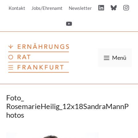
Zum
Kontakt
Jobs/Ehrenamt
Newsletter
Inhalt
springen
Menü
Foto_
RosemarieHeilig_12x18SandraMannP
hotos