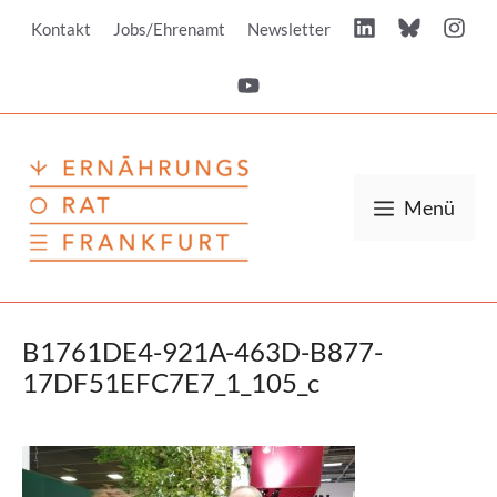
Zum
Kontakt
Jobs/Ehrenamt
Newsletter
Inhalt
springen
Menü
B1761DE4-921A-463D-B877-
17DF51EFC7E7_1_105_c