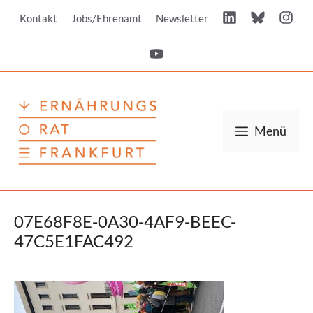
Zum
Kontakt
Jobs/Ehrenamt
Newsletter
Inhalt
springen
Menü
07E68F8E-0A30-4AF9-BEEC-
47C5E1FAC492