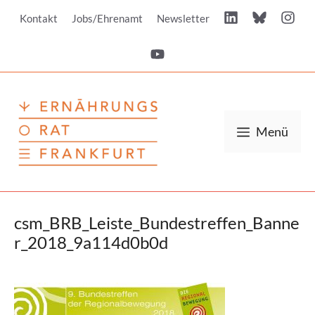
Zum
Kontakt
Jobs/Ehrenamt
Newsletter
Inhalt
springen
Menü
csm_BRB_Leiste_Bundestreffen_Banne
r_2018_9a114d0b0d